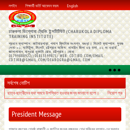
লগইন
শিক্ষার্থী ভর্তি আবেদন ফরম
English
চারুকলা ডিপ্লোমা ট্রেনিং ইন্সটিটিউট (CHARUKOLA DIPLOMA
TRAINING INSTITUTE)
প্রধান ক্যাম্পাস: কাটনারপাড়া, পলাশ ক্লিনিক সংলগ্ন, বগুড়া। সিলেট ক্যাম্পাস: সুবজ
সেনা-০১, ঘাসিটুলা, সিলেট, চট্টগ্রাম অফিস: নাসরিন ভিলা ৩য় তলা, ০২ নং ওয়ার্ড,
জালালাবাদ, বালুচরা তুফানি রোড, চট্টগ্রাম। মোবা:
01799888922//01813599871/ WEB: CDTIBD.COM/EMAIL:
CDTIKB@GMAIL.COM/DFABOGRA@GMAIL.COM
Toggle
navigati
সর্বশেষ নোটিশ
লিষ্ট ছাত্র-ছাত্রীদের যথা সময়ে উপস্থিত হওয়ার জন্য জানানো হলো।
নিয়োগ প্রফেশনা
President Message
হাজার বছরের শ্রেষ্ঠ বাঙ্গালী ও জাতির জনক বঙ্গবন্ধু শেখ মুজিবুর রহমান এর স্বপ্ন