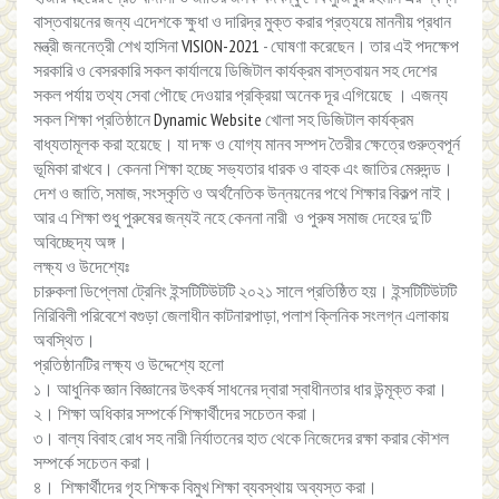
বাস্তবায়নের জন্য এদেশকে ক্ষুধা ও দারিদ্র মুক্ত করার প্রত্যয়ে মাননীয় প্রধান
মন্ত্রী জননেত্রী শেখ হাসিনা
VISION-2021
- ঘোষণা করেছেন। তার এই পদক্ষেপ
সরকারি ও বেসরকারি সকল কার্যালয়ে ডিজিটাল কার্যক্রম বাস্তবায়ন সহ দেশের
সকল পর্যায় তথ্য সেবা পৌছে দেওয়ার প্রক্রিয়া অনেক দূর এগিয়েছে । এজন্য
সকল শিক্ষা প্রতিষ্ঠানে
Dynamic Website
খোলা সহ ডিজিটাল কার্যক্রম
বাধ্যতামূলক করা হয়েছে। যা দক্ষ ও যোগ্য মানব সম্পদ তৈরীর ক্ষেত্রে গুরুত্বপূর্ন
ভূমিকা রাখবে। কেননা শিক্ষা হচ্ছে সভ্যতার ধারক ও বাহক এং জাতির মেরুদন্ড।
দেশ ও জাতি, সমাজ, সংস্কৃতি ও অর্থনৈতিক উন্নয়নের পথে শিক্ষার বিকল্প নাই।
আর এ শিক্ষা শুধু পুরুষের জন্যই নহে কেননা নারী ও পুরুষ সমাজ দেহের দু’টি
অবিচ্ছেদ্য অঙ্গ।
লক্ষ্য ও উদেশ্যেঃ
চারুকলা ডিপ্লেমা ট্রেনিং ইন্সটিটিউটটি ২০২১ সালে প্রতিষ্ঠিত হয়। ইন্সটিটিউটটি
নিরিবিলী পরিবেশে বগুড়া জেলাধীন কাটনারপাড়া, পলাশ ক্লিনিক সংলগ্ন এলাকায়
অবস্থিত।
প্রতিষ্ঠানটির লক্ষ্য ও উদ্দেশ্যে হলো
১। আধুনিক জ্ঞান বিজ্ঞানের উৎকর্ষ সাধনের দ্বারা স্বাধীনতার ধার উন্মূক্ত করা।
২। শিক্ষা অধিকার সম্পর্কে শিক্ষার্থীদের সচেতন করা।
৩। বাল্য বিবাহ রোধ সহ নারী নির্যাতনের হাত থেকে নিজেদের রক্ষা করার কৌশল
সম্পর্কে সচেতন করা।
৪। শিক্ষার্থীদের গৃহ শিক্ষক বিমুখ শিক্ষা ব্যবস্থায় অব্যস্ত করা।